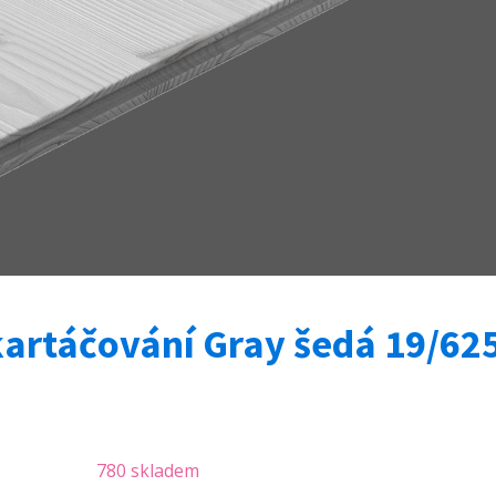
artáčování Gray šedá 19/62
780 skladem