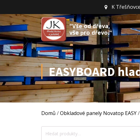
K Třešňovce
"Vše od dřeva,
vše pro dřevo."
EASYBOARD hladk
Domů
/
Obkladové panely Novatop EASY
/
Hledat: