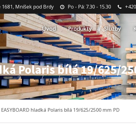
 1681, Mníšek pod Brdy
Po - Pá: 7.30 - 15.30
+420
Úvod
Produkty
Služby
á Polaris bílá 19/625/2
 EASYBOARD hladká Polaris bílá 19/625/2500 mm PD