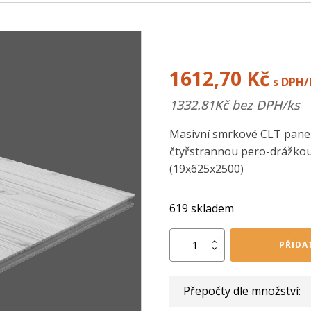
1612,70
Kč
s DPH/
1332.81
Kč bez DPH/ks
Masivní smrkové CLT panel
čtyřstrannou pero-drážkou 
(19x625x2500)
619 skladem
EASYBOARD
PŘIDA
hladká
Polaris
bílá
Přepočty dle množství:
19/625/2500
mm