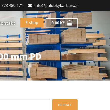
 778 480 171
info@palubkykarban.cz
E-shop
Kontakt
0,00
Kč
500 mm PD
HLEDAT