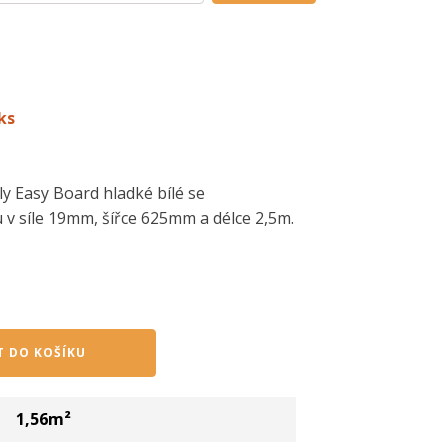
ks
y Easy Board hladké bílé se
v síle 19mm, šířce 625mm a délce 2,5m.
T DO KOŠÍKU
1,56
m²