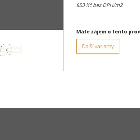
PD
853 Kč bez DPH/m2
množství
Máte zájem o tento pro
Další varianty