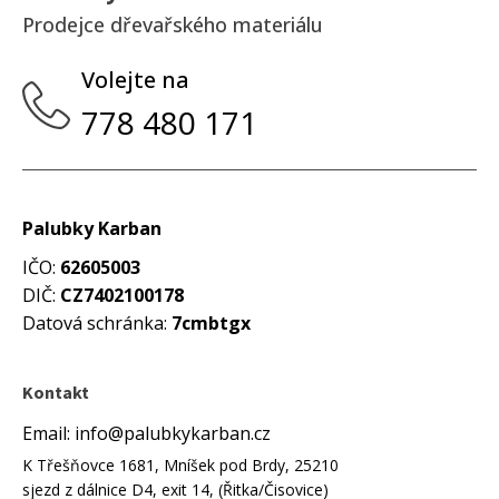
Prodejce dřevařského materiálu
Volejte na
778 480 171
Palubky Karban
IČO:
62605003
DIČ:
CZ7402100178
Datová schránka:
7cmbtgx
Kontakt
Email: info@palubkykarban.cz
K Třešňovce 1681, Mníšek pod Brdy, 25210
sjezd z dálnice D4, exit 14, (Řitka/Čisovice)