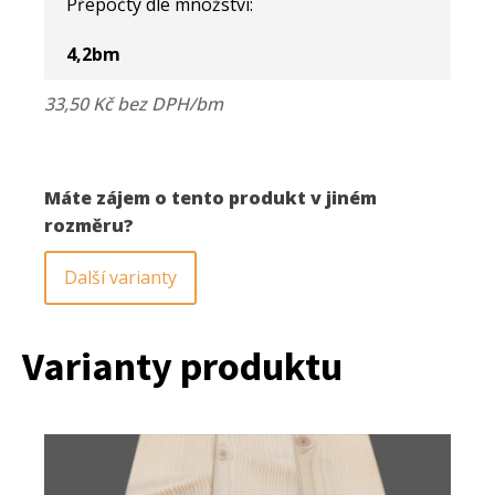
Přepočty dle množství:
množství
4,2
bm
33,50 Kč bez DPH/bm
Máte zájem o tento produkt v jiném
rozměru?
Další varianty
Varianty produktu