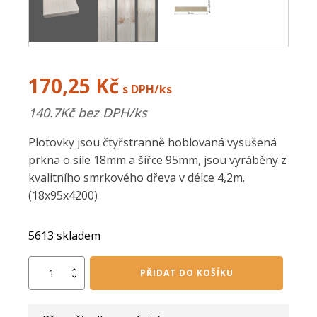
170,25
Kč
s DPH/ks
140.7
Kč bez DPH/ks
Plotovky jsou čtyřstranně hoblovaná vysušená
prkna o síle 18mm a šířce 95mm, jsou vyráběny z
kvalitního smrkového dřeva v délce 4,2m.
(18x95x4200)
5613 skladem
Hoblovaná
PŘIDAT DO KOŠÍKU
prkna
18/95/4200
mm