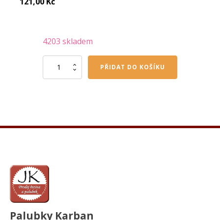
121,00
Kč
4203 skladem
Hoblovaná
PŘIDAT DO KOŠÍKU
prkna
18/70/4000
mm
množství
Palubky Karban