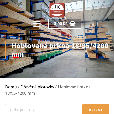
0,00
Kč
Hoblovaná prkna 18/95/4200
mm
Domů
/
Dřevěné plotovky
/ Hoblovaná prkna
18/95/4200 mm
Hledat:
HLEDAT