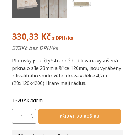
330,33
Kč
s DPH/ks
273
Kč bez DPH/ks
Plotovky jsou čtyřstranně hoblovaná vysušená
prkna o síle 28mm a šířce 120mm, jsou vyráběny
z kvalitního smrkového dřeva v délce 4,2m.
(28x120x4200) Hrany mají rádius.
1320 skladem
Hoblovaná
PŘIDAT DO KOŠÍKU
prkna
28/120/4200
mm