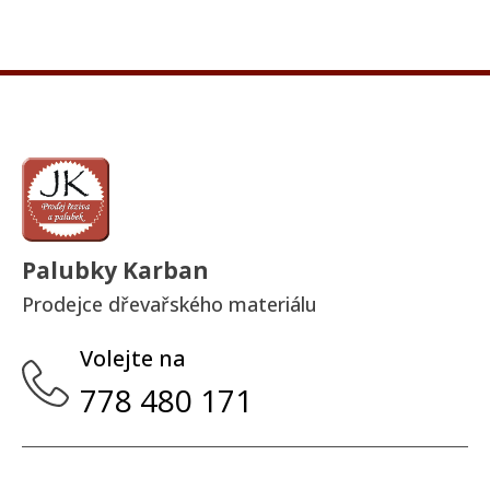
množství
Palubky Karban
Prodejce dřevařského materiálu
Volejte na
778 480 171