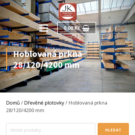
0,00
Kč
Hoblovaná prkna
28/120/4200 mm
Domů
/
Dřevěné plotovky
/ Hoblovaná prkna
28/120/4200 mm
Hledat:
HLEDAT