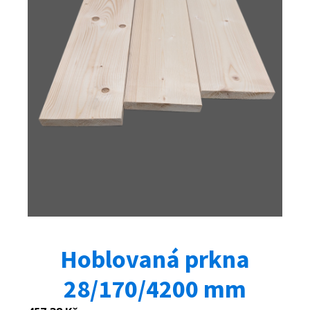
Hoblovaná prkna
28/170/4200 mm