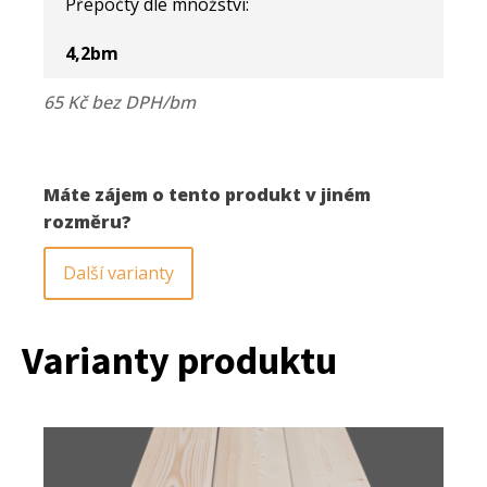
Přepočty dle množství:
množství
4,2
bm
65 Kč bez DPH/bm
Máte zájem o tento produkt v jiném
rozměru?
Další varianty
Varianty produktu