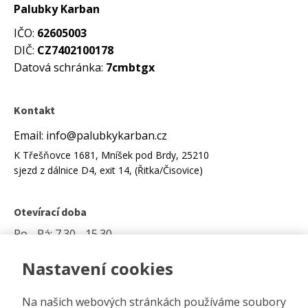
Palubky Karban
IČO:
62605003
DIČ:
CZ7402100178
Datová schránka:
7cmbtgx
Kontakt
Email: info@palubkykarban.cz
K Třešňovce 1681, Mníšek pod Brdy, 25210
sjezd z dálnice D4, exit 14, (Řitka/Čisovice)
Otevírací doba
Po - Pá: 7.30 - 15.30
Nastavení cookies
Možnost platby kartou na prodejně.
Na našich webových stránkách používáme soubory