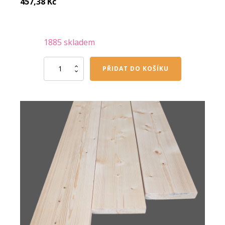
457,38
Kč
1885 skladem
Hoblovaná
PŘIDAT DO KOŠÍKU
prkna
28/170/4200
mm
množství