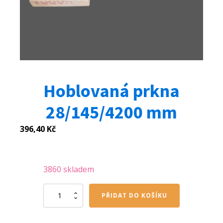
Hoblovaná prkna
28/145/4200 mm
396,40
Kč
3860 skladem
Hoblovaná
PŘIDAT DO KOŠÍKU
prkna
28/145/4200
mm