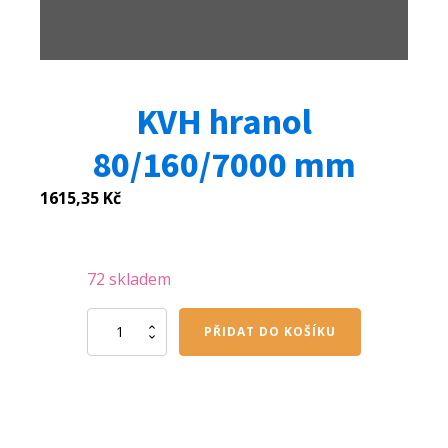
KVH hranol
80/160/7000 mm
1615,35
Kč
72 skladem
KVH
PŘIDAT DO KOŠÍKU
hranol
80/160/7000
mm
množství