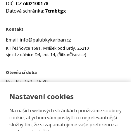
DIČ:
CZ7402100178
Datová schránka:
7cmbtgx
Kontakt
Email: info@palubkykarban.cz
K Třešňovce 1681, Mníšek pod Brdy, 25210
sjezd z dálnice D4, exit 14, (Řitka/Čisovice)
Otevírací doba
Po - Pá: 7.30 - 15.30
Nastavení cookies
Možnost platby kartou na prodejně.
Na našich webových stránkách používáme soubory
cookie, abychom vám poskytli co nejrelevantnější
služby tím, že si zapamatujeme vaše preference a