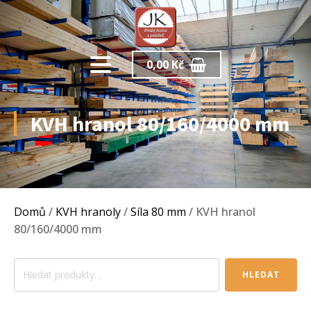
0,00
Kč
KVH hranol 80/160/4000 mm
Domů
/
KVH hranoly
/
Síla 80 mm
/ KVH hranol
80/160/4000 mm
Hledat:
HLEDAT