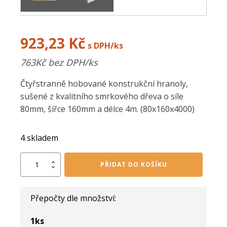
923,23
Kč
s DPH/ks
763
Kč bez DPH/ks
Čtyřstranně hobované konstrukční hranoly,
sušené z kvalitního smrkového dřeva o síle
80mm, šířce 160mm a délce 4m. (80x160x4000)
4 skladem
KVH
PŘIDAT DO KOŠÍKU
hranol
80/160/4000
mm
Přepočty dle množství:
množství
1
ks