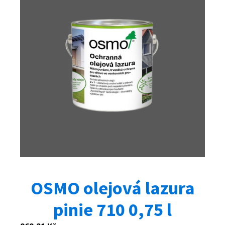
OSMO olejová lazura
pinie 710 0,75 l