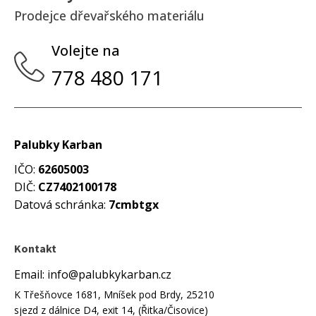
Prodejce dřevařského materiálu
Volejte na
778 480 171
Palubky Karban
IČO:
62605003
DIČ:
CZ7402100178
Datová schránka:
7cmbtgx
Kontakt
Email: info@palubkykarban.cz
K Třešňovce 1681, Mníšek pod Brdy, 25210
sjezd z dálnice D4, exit 14, (Řitka/Čisovice)