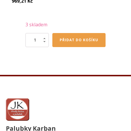
969,21
Kč
3 skladem
OSMO
PŘIDAT DO KOŠÍKU
olejová
lazura
pinie
710
0,75
l
množství
Palubky Karban