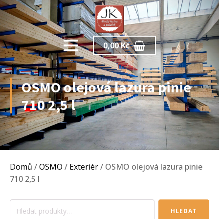
0,00
Kč
OSMO olejová lazura pinie
710 2,5 l
Domů
/
OSMO
/
Exteriér
/ OSMO olejová lazura pinie
710 2,5 l
Hledat:
HLEDAT