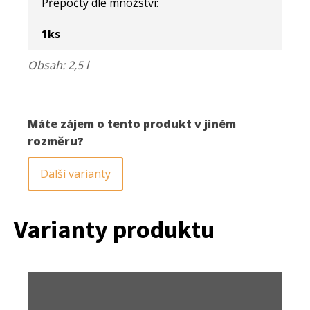
Přepočty dle množství:
710
2,5
l
1
ks
množství
Obsah: 2,5 l
Máte zájem o tento produkt v jiném
rozměru?
Další varianty
Varianty produktu