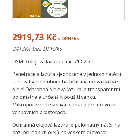
2919,73
Kč
s DPH/ks
2413
Kč bez DPH/ks
OSMO olejová lazura pinie 710 2,5 l
Penetrace a lazura sjednocená v jednom nátěru
– inovativní dlouhodobá ochrana dřeva na bázi
oleje! Ochranná olejová lazura je transparentní,
polomatná a určená k použití venku.
Mikroporézní, trvanlivá ochrana pro dřevo ve
venkovních prostorách.
Ochranná olejová lazura je polomatný nátěr na
bázi přírodních olejů na veškeré dřevo ve