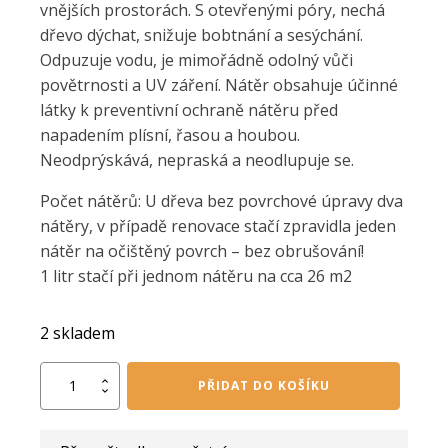
vnějších prostorách. S otevřenými póry, nechá
dřevo dýchat, snižuje bobtnání a sesýchání.
Odpuzuje vodu, je mimořádně odolný vůči
povětrnosti a UV záření. Nátěr obsahuje účinné
látky k preventivní ochraně nátěru před
napadením plísní, řasou a houbou.
Neodprýskává, nepraská a neodlupuje se.
Počet nátěrů: U dřeva bez povrchové úpravy dva
nátěry, v případě renovace stačí zpravidla jeden
nátěr na očištěný povrch – bez obrušování!
1 litr stačí při jednom nátěru na cca 26 m2
2 skladem
OSMO
PŘIDAT DO KOŠÍKU
olejová
lazura
pinie