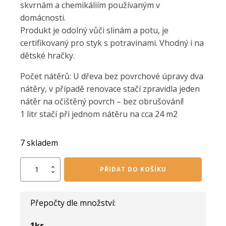
skvrnám a chemikáliím používaným v
domácnosti.
Produkt je odolný vůči slinám a potu, je
certifikovaný pro styk s potravinami. Vhodný i na
dětské hračky.
Počet nátěrů: U dřeva bez povrchové úpravy dva
nátěry, v případě renovace stačí zpravidla jeden
nátěr na očištěný povrch – bez obrušování!
1 litr stačí při jednom nátěru na cca 24 m2
7 skladem
OSMO
PŘIDAT DO KOŠÍKU
Top
olej
bezbarvý
Přepočty dle množství:
polomat
3028
0,5
1
ks