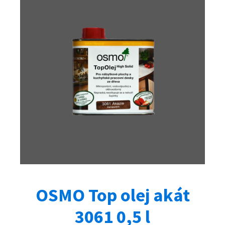
l
množství
OSMO Top olej akát
3061 0,5 l