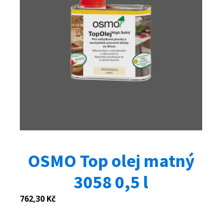
OSMO Top olej matný
3058 0,5 l
762,30
Kč