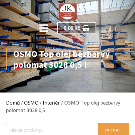
0,00
Kč
OSMO Top olej bezbarvý
polomat 3028 0,5 l
Domů
/
OSMO
/
Interiér
/ OSMO Top olej bezbarvý
polomat 3028 0,5 l
Hledat:
HLEDAT