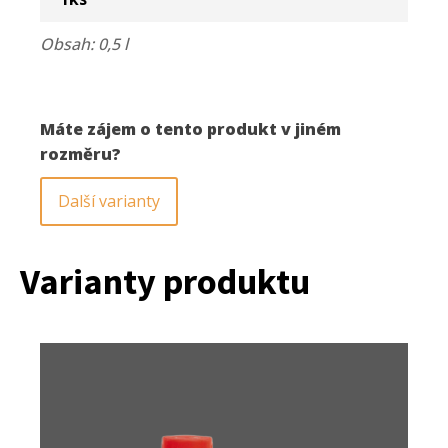
l
množství
Obsah: 0,5 l
Máte zájem o tento produkt v jiném
rozměru?
Další varianty
Varianty produktu