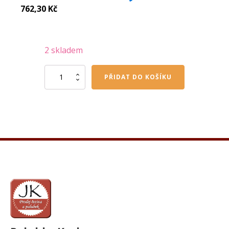
762,30
Kč
2 skladem
OSMO
PŘIDAT DO KOŠÍKU
Top
olej
akát
3061
0,5
l
množství