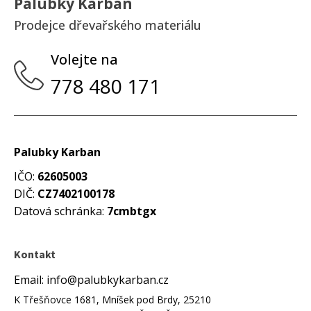
Palubky Karban
Prodejce dřevařského materiálu
Volejte na
778 480 171
Palubky Karban
IČO:
62605003
DIČ:
CZ7402100178
Datová schránka:
7cmbtgx
Kontakt
Email: info@palubkykarban.cz
K Třešňovce 1681, Mníšek pod Brdy, 25210