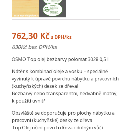
762,30
Kč
s DPH/ks
630
Kč bez DPH/ks
OSMO Top olej bezbarvý polomat 3028 0,5 l
Nátěr s kombinací oleje a vosku – speciálně
vyvinutý k úpravě povrchu nábytku a pracovních
(kuchyňských) desek ze dřeva!
Bezbarvý nebo transparentní, hedvábně matný,
k použití uvnitř
Obzvláště se doporučuje pro plochy nábytku a
pracovní (kuchyňské) desky ze dřeva
Top Olej učiní povrch dřeva odolným vůči