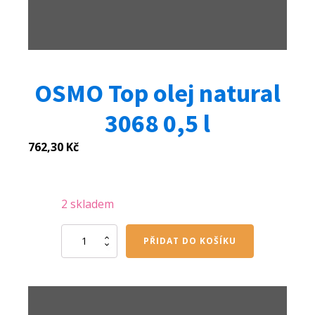
OSMO Top olej natural
3068 0,5 l
762,30
Kč
2 skladem
OSMO
PŘIDAT DO KOŠÍKU
Top
olej
natural
3068
0,5