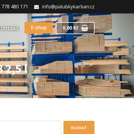
 778 480 171
info@palubkykarban.cz
E-shop
Kontakt
0,00
Kč
 2,5 l
HLEDAT