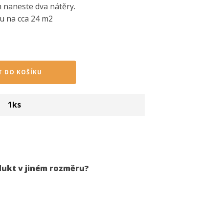
 naneste dva nátěry.
ru na cca 24 m2
T DO KOŠÍKU
1
ks
dukt v jiném rozměru?