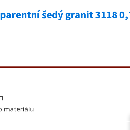
arentní šedý granit 3118 0,7
n
o materiálu