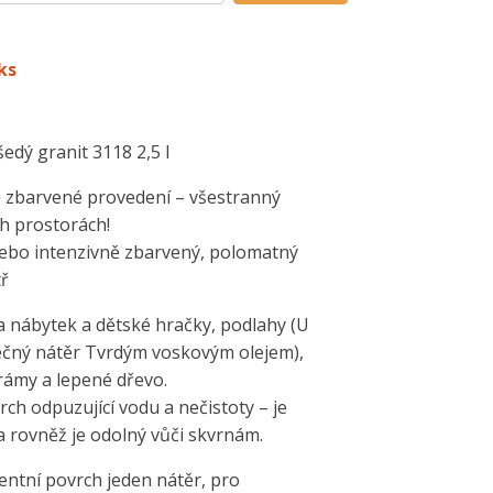
ks
dý granit 3118 2,5 l
ě zbarvené provedení – všestranný
ch prostorách!
ebo intenzivně zbarvený, polomatný
tř
 nábytek a dětské hračky, podlahy (U
čný nátěr Tvrdým voskovým olejem),
 trámy a lepené dřevo.
ch odpuzující vodu a nečistoty – je
 a rovněž je odolný vůči skvrnám.
entní povrch jeden nátěr, pro