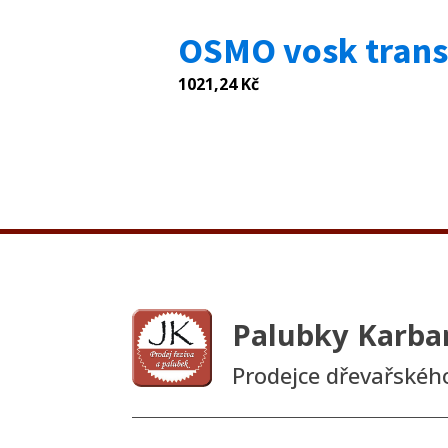
OSMO vosk transp
1021,24
Kč
Palubky Karba
Prodejce dřevařskéh