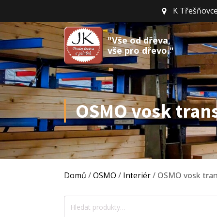
K Třešňovce
"Vše od dřeva,
vše pro dřevo."
OSMO vosk transp
Domů
/
OSMO
/
Interiér
/ OSMO vosk trans
Hledat: