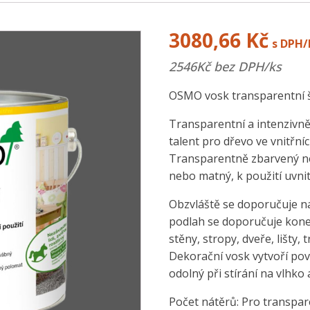
3080,66
Kč
s DPH/
2546
Kč bez DPH/ks
OSMO vosk transparentní še
Transparentní a intenzivn
talent pro dřevo ve vnitřní
Transparentně zbarvený n
nebo matný, k použití uvni
Obzvláště se doporučuje na
podlah se doporučuje kone
stěny, stropy, dveře, lišty,
Dekorační vosk vytvoří povr
odolný při stírání na vlhko
Počet nátěrů: Pro transpar