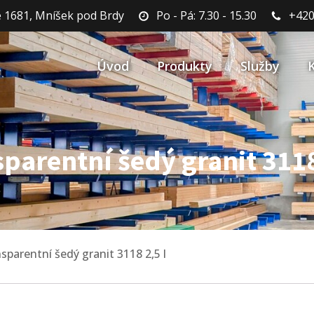
 1681, Mníšek pod Brdy
Po - Pá: 7.30 - 15.30
+420
Úvod
Produkty
Služby
arentní šedý granit 3118
parentní šedý granit 3118 2,5 l