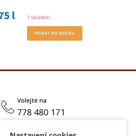
5 l
1 skladem
OSMO
PŘIDAT DO KOŠÍKU
vosk
transparentní
šedý
granit
3118
0,75
l
množství
Volejte na
778 480 171
Nastavení cookies