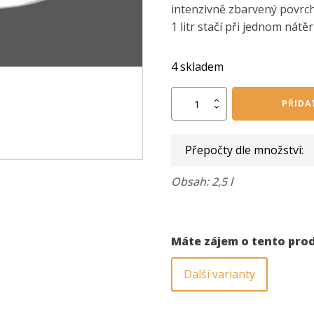
intenzivně zbarvený povrch
1 litr stačí při jednom nátě
4 skladem
OSMO
PŘIDA
vosk
transparentní
šedý
Přepočty dle množství:
granit
3118
2,5
Obsah: 2,5 l
l
množství
Máte zájem o tento pro
Další varianty