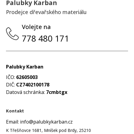
Palubky Karban
Prodejce dřevařského materiálu
Volejte na
778 480 171
Palubky Karban
IČO:
62605003
DIČ:
CZ7402100178
Datová schránka:
7cmbtgx
Kontakt
Email: info@palubkykarban.cz
K Třešňovce 1681, Mníšek pod Brdy, 25210