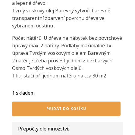
a lepené dřevo.
Tvrdý voskový olej Barevný vytvoří barevně
transparentní zbarvení povrchu dřeva ve
vybraném odstínu .
Počet nátěrů: U dřeva na nábytek bez povrchové
úpravy max. 2 nátěry. Podlahy maximálně 1x
úprava Tvrdým voskovým olejem Barevným.
2.nátěr je třeba provést jedním z bezbarvých
Osmo Tvrdých voskových olejů.
1 litr stačí při jednom nátěru na cca 30 m2
1 skladem
OSMO
PŘIDAT DO KOŠÍKU
voskový
olej
barevný
Přepočty dle množství:
světle