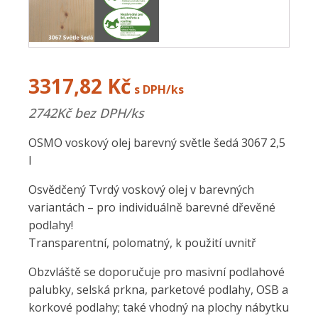
3317,82
Kč
s DPH/ks
2742
Kč bez DPH/ks
OSMO voskový olej barevný světle šedá 3067 2,5
l
Osvědčený Tvrdý voskový olej v barevných
variantách – pro individuálně barevné dřevěné
podlahy!
Transparentní, polomatný, k použití uvnitř
Obzvláště se doporučuje pro masivní podlahové
palubky, selská prkna, parketové podlahy, OSB a
korkové podlahy; také vhodný na plochy nábytku