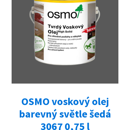
OSMO voskový olej
barevný světle šedá
3067 0,75 l