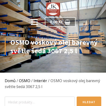
0,00
Kč
OSMO voskový olej barevný
světle šedá 3067 2,5 l
Domů
/
OSMO
/
Interiér
/ OSMO voskový olej barevný
světle šedá 3067 2,5 l
Hledat:
HLEDAT