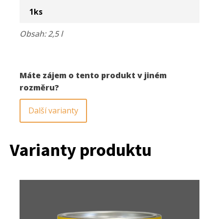
šedá
3067
1
ks
2,5
l
Obsah: 2,5 l
množství
Máte zájem o tento produkt v jiném
rozměru?
Další varianty
Varianty produktu