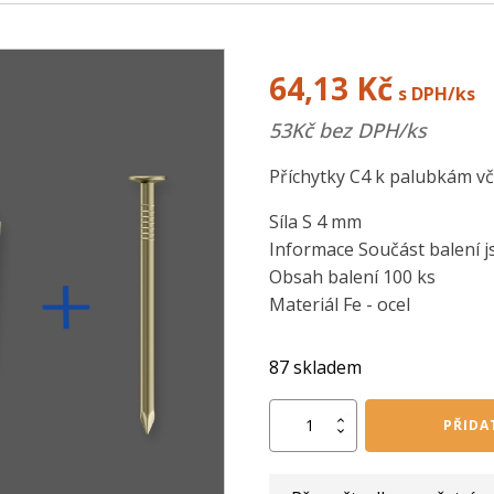
64,13
Kč
s DPH/ks
53
Kč bez DPH/ks
Příchytky C4 k palubkám v
Síla S 4 mm
Informace Součást balení js
Obsah balení 100 ks
Materiál Fe - ocel
87 skladem
Příchytky
PŘIDA
C4
k
palubkám