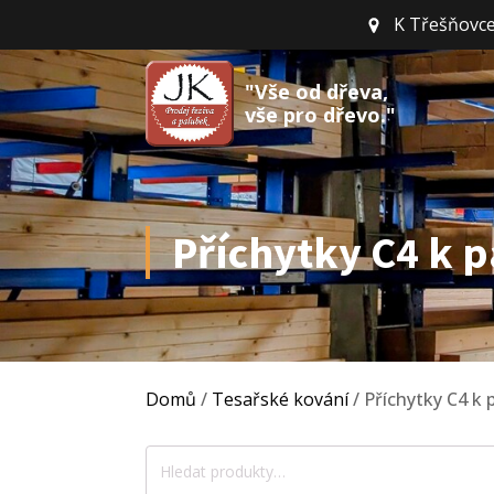
K Třešňovce
"Vše od dřeva,
vše pro dřevo."
Příchytky C4 k 
Domů
/
Tesařské kování
/ Příchytky C4 k
Hledat: