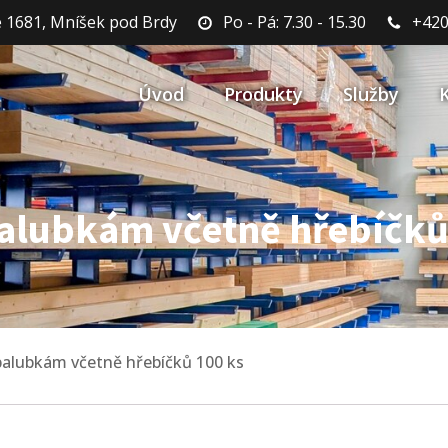
 1681, Mníšek pod Brdy
Po - Pá: 7.30 - 15.30
+420
Úvod
Produkty
Služby
palubkám včetně hřebíčků
 palubkám včetně hřebíčků 100 ks