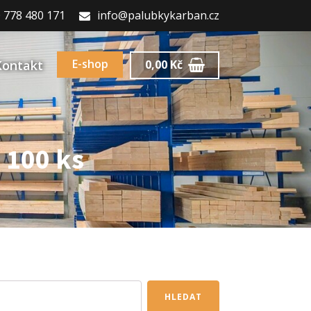
 778 480 171
info@palubkykarban.cz
E-shop
Kontakt
0,00
Kč
 100 ks
HLEDAT