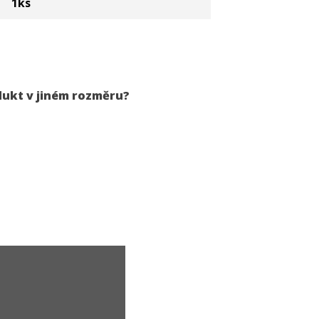
1
ks
dukt v jiném rozměru?