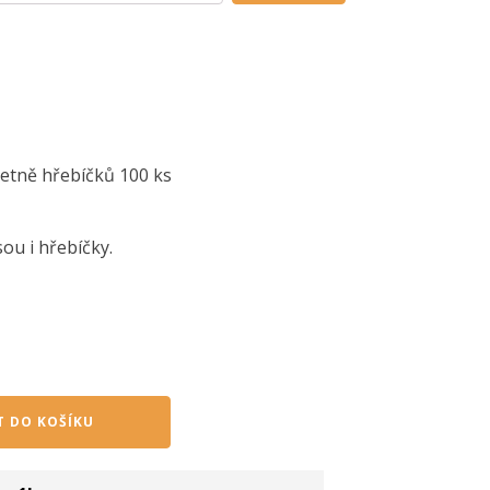
četně hřebíčků 100 ks
ou i hřebíčky.
T DO KOŠÍKU