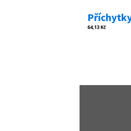
Příchytk
64,13
Kč