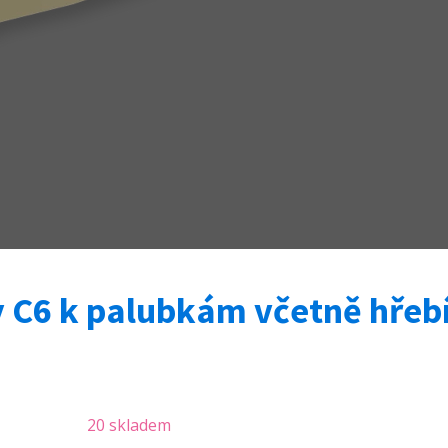
y C6 k palubkám včetně hřebí
20 skladem