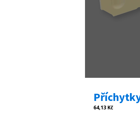
Příchytk
64,13
Kč