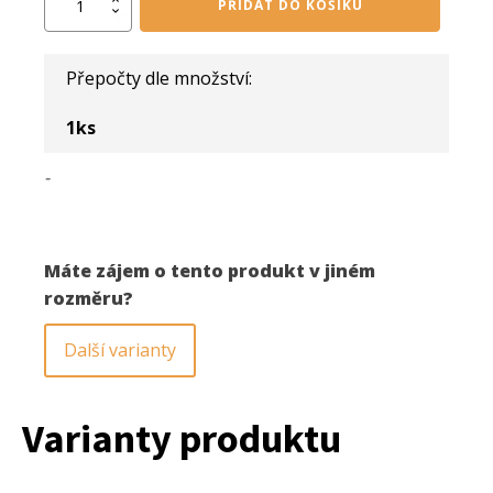
PŘIDAT DO KOŠÍKU
zápustná
hlava
6,0x90
Přepočty dle množství:
mm
T30
29.
1
ks
množství
-
Máte zájem o tento produkt v jiném
rozměru?
Další varianty
Varianty produktu