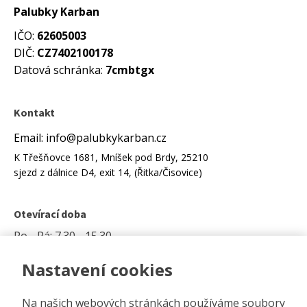
Palubky Karban
IČO:
62605003
DIČ:
CZ7402100178
Datová schránka:
7cmbtgx
Kontakt
Email: info@palubkykarban.cz
K Třešňovce 1681, Mníšek pod Brdy, 25210
sjezd z dálnice D4, exit 14, (Řitka/Čisovice)
Otevírací doba
Po - Pá: 7.30 - 15.30
Nastavení cookies
Možnost platby kartou na prodejně.
Na našich webových stránkách používáme soubory