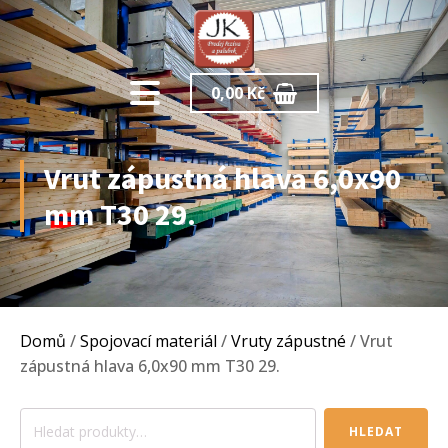
0,00
Kč
Vrut zápustná hlava 6,0x90
mm T30 29.
Domů
/
Spojovací materiál
/
Vruty zápustné
/ Vrut
zápustná hlava 6,0x90 mm T30 29.
Hledat:
HLEDAT