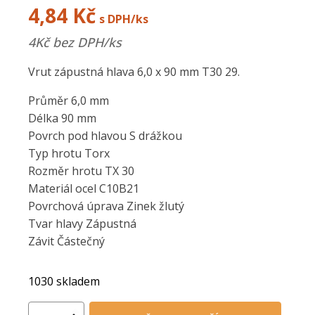
4,84
Kč
s DPH/ks
4
Kč bez DPH/ks
Vrut zápustná hlava 6,0 x 90 mm T30 29.
Průměr 6,0 mm
Délka 90 mm
Povrch pod hlavou S drážkou
Typ hrotu Torx
Rozměr hrotu TX 30
Materiál ocel C10B21
Povrchová úprava Zinek žlutý
Tvar hlavy Zápustná
Závit Částečný
1030 skladem
Vrut