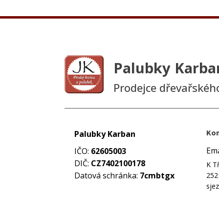
Palubky Karba
Prodejce dřevařskéh
Kon
Palubky Karban
Ema
IČO:
62605003
DIČ:
CZ7402100178
K T
Datová schránka:
7cmbtgx
252
sjez