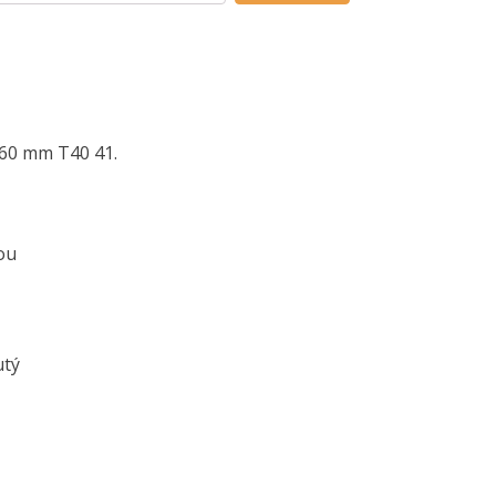
160 mm T40 41.
ou
utý