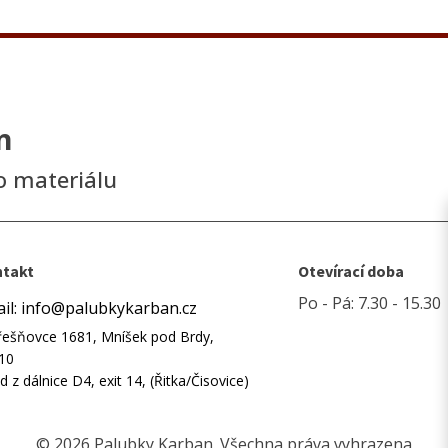
n
o materiálu
takt
Otevírací doba
Po - Pá: 7.30 - 15.30
il: info@palubkykarban.cz
řešňovce 1681, Mníšek pod Brdy,
10
d z dálnice D4, exit 14, (Řitka/Čisovice)
© 2026 Palubky Karban. Všechna práva vyhrazena