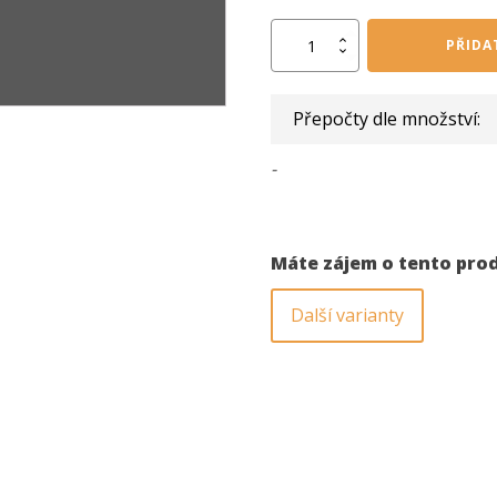
Vrut
PŘIDA
zápustná
hlava
8,0x160
Přepočty dle množství:
mm
T40
41.
-
množství
Máte zájem o tento pro
Další varianty