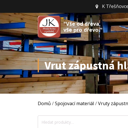
K Třešňovce
"Vše od dřeva,
vše pro dřevo."
Vrut zápustná h
Domů
/
Spojovací materiál
/
Vruty zápust
Hledat: