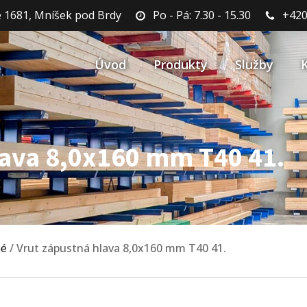
 1681, Mníšek pod Brdy
Po - Pá: 7.30 - 15.30
+420
Úvod
Produkty
Služby
lava 8,0x160 mm T40 41.
né
/ Vrut zápustná hlava 8,0x160 mm T40 41.