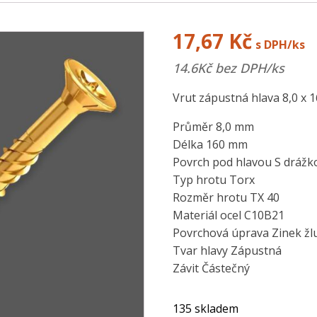
17,67
Kč
s DPH/ks
14.6
Kč bez DPH/ks
Vrut zápustná hlava 8,0 x 
Průměr 8,0 mm
Délka 160 mm
Povrch pod hlavou S drážk
Typ hrotu Torx
Rozměr hrotu TX 40
Materiál ocel C10B21
Povrchová úprava Zinek žl
Tvar hlavy Zápustná
Závit Částečný
135 skladem