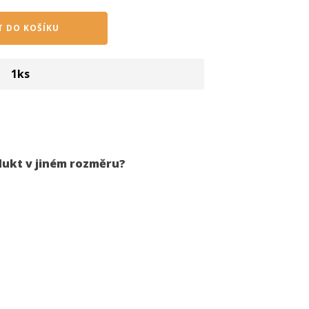
T DO KOŠÍKU
1
ks
dukt v jiném rozměru?