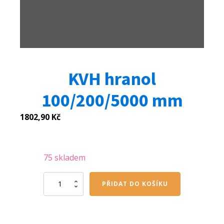
KVH hranol
100/200/5000 mm
1802,90
Kč
75 skladem
KVH
PŘIDAT DO KOŠÍKU
hranol
100/200/5000
mm
množství