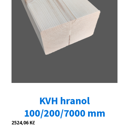
KVH hranol
100/200/7000 mm
2524,06
Kč