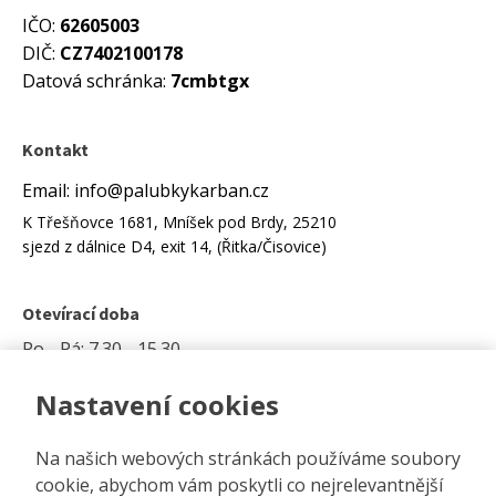
IČO:
62605003
DIČ:
CZ7402100178
Datová schránka:
7cmbtgx
Kontakt
Email: info@palubkykarban.cz
K Třešňovce 1681, Mníšek pod Brdy, 25210
sjezd z dálnice D4, exit 14, (Řitka/Čisovice)
Otevírací doba
Po - Pá: 7.30 - 15.30
Nastavení cookies
Možnost platby kartou na prodejně.
Na našich webových stránkách používáme soubory
cookie, abychom vám poskytli co nejrelevantnější