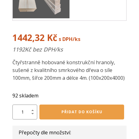
1442,32
Kč
s DPH/ks
1192
Kč bez DPH/ks
Čtyřstranně hobované konstrukční hranoly,
sušené z kvalitního smrkového dřeva o síle
100mm, šířce 200mm a délce 4m. (100x200x4000)
92 skladem
KVH
PŘIDAT DO KOŠÍKU
hranol
100/200/4000
mm
Přepočty dle množství:
množství