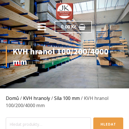
0,00
Kč
KVH hranol 100/200/4000
mm
Domů
/
KVH hranoly
/
Síla 100 mm
/ KVH hranol
100/200/4000 mm
Hledat:
HLEDAT