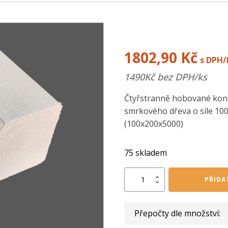
1802,90
Kč
s DPH/
1490
Kč bez DPH/ks
Čtyřstranně hobované kons
smrkového dřeva o síle 10
(100x200x5000)
75 skladem
KVH
PŘIDA
hranol
100/200/5000
mm
Přepočty dle množství:
množství