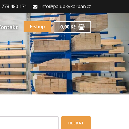
 778 480 171
info@palubkykarban.cz
E-shop
Kontakt
0,00
Kč
HLEDAT