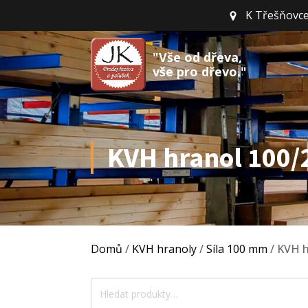
K Třešňovce
"Vše od dřeva,
vše pro dřevo."
KVH hranol 100
Domů
/
KVH hranoly
/
Síla 100 mm
/ KVH 
Hledat: