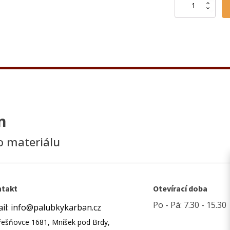
KVH
hranol
100/200/4000
mm
množství
n
o materiálu
takt
Otevírací doba
Po - Pá: 7.30 - 15.30
il: info@palubkykarban.cz
řešňovce 1681, Mníšek pod Brdy,