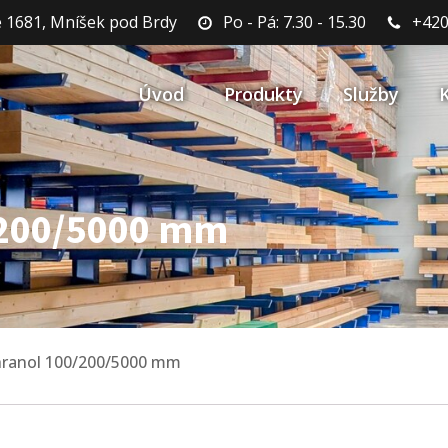
 1681, Mníšek pod Brdy
Po - Pá: 7.30 - 15.30
+420
Úvod
Produkty
Služby
/200/5000 mm
hranol 100/200/5000 mm