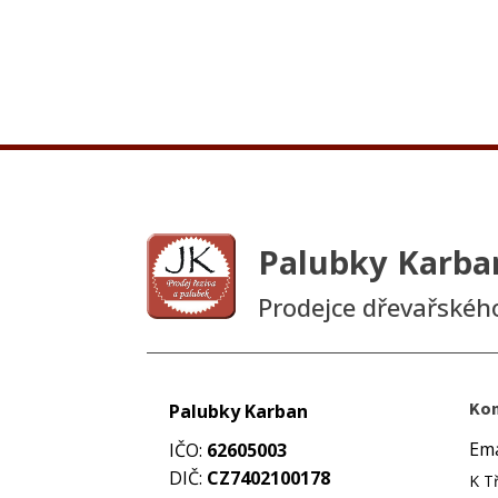
Palubky Karba
Prodejce dřevařskéh
Kon
Palubky Karban
Ema
IČO:
62605003
DIČ:
CZ7402100178
K T