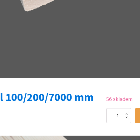
l 100/200/7000 mm
56 skladem
KVH
hranol
100/200/7000
mm
množství