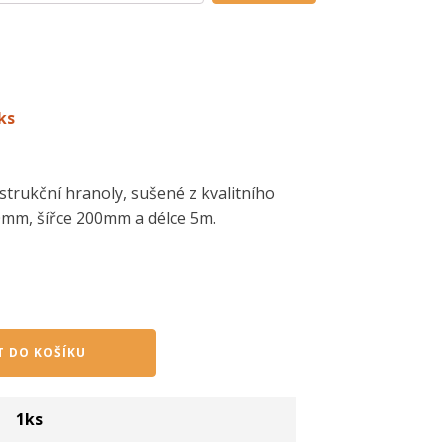
ks
trukční hranoly, sušené z kvalitního
0mm, šířce 200mm a délce 5m.
T DO KOŠÍKU
1
ks